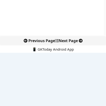
Previous Page
Next Page
📱 GKToday Android App
🔍
नवीनतम पोस्ट्स
स्कूल शिक्षा गुणवत्ता में पंजाब की छलांग, नीतिगत सुधारों का असर दिखा
रेल फ्रेट में बड़ा बदलाव: कंटेनर ट्रेन ऑपरेटरों के लिए एकल अखिल भारतीय
लाइसेंस
गगनयान ने मानव अंतरिक्ष उड़ान की तैयारी में अहम पड़ाव पार किया
वायनाड में लगेगा एक्स-बैंड डॉप्लर रडार, बारिश और भूस्खलन निगरानी होगी