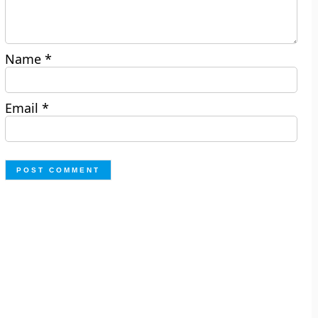
Name
*
Email
*