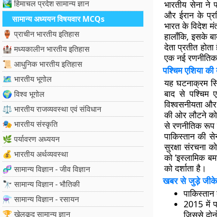
🏞️ हिमाचल प्रदेश सामान्य ज्ञान
भारतीय सेना ने
और ईरान के प्रत
सामान्य अध्ययन विषयवार MCQs
भारत के विदेश म
🏺 प्राचीन भारतीय इतिहास
हालाँकि, इसके ब
देता प्रतीत होत
🏰 मध्यकालीन भारतीय इतिहास
एक नई रणनीतिक च
📜 आधुनिक भारतीय इतिहास
पश्चिम एशिया की
🗺️ भारतीय भूगोल
यह घटनाक्रम सिर
बाद से पश्चिम 
🌍 विश्व भूगोल
विश्वसनीयता और 
⚖️ भारतीय राजव्यवस्था एवं संविधान
की ओर लौटने को 
🎭 भारतीय संस्कृति
से रणनीतिक रूप से
पाकिस्तान की सेन
🌿 पर्यावरण अध्ययन
सुरक्षा संरचना 
💰 भारतीय अर्थव्यवस्था
को ‘इस्लामिक बम
को दर्शाता है।
🧬 सामान्य विज्ञान - जीव विज्ञान
खबर से जुड़े जीके
🔭 सामान्य विज्ञान - भौतिकी
पाकिस्तान 
⚗️ सामान्य विज्ञान - रसायन
2015 में प
🏆 खेलकूद सामान्य ज्ञान
जिससे दोनो