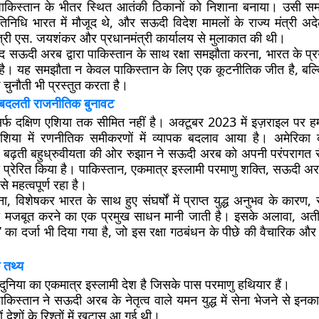
 पाकिस्तान के भीतर स्थित आतंकी ठिकानों को निशाना बनाया। उसी
िनिधि भारत में मौजूद थे, और सऊदी विदेश मामलों के राज्य मंत्री अद
ंत्री एस. जयशंकर और प्रधानमंत्री कार्यालय से मुलाकात की थी।
ाद सऊदी अरब द्वारा पाकिस्तान के साथ रक्षा समझौता करना, भारत के प्
ा है। यह समझौता न केवल पाकिस्तान के लिए एक कूटनीतिक जीत है, बल्
ुनौती भी प्रस्तुत करता है।
 बदलती राजनीतिक बुनावट
्फ दक्षिण एशिया तक सीमित नहीं है। अक्टूबर 2023 में इज़राइल पर ह
एशिया में रणनीतिक समीकरणों में व्यापक बदलाव आया है। अमेरिका 
बढ़ती बहुध्रुवीयता की ओर रुझान ने सऊदी अरब को अपनी परंपरागत सैन
प्रेरित किया है। पाकिस्तान, एकमात्र इस्लामी परमाणु शक्ति, सऊदी अर
 महत्वपूर्ण रहा है।
ा, विशेषकर भारत के साथ हुए संघर्षों में प्राप्त युद्ध अनुभव के का
को मजबूत करने का एक प्रमुख साधन मानी जाती है। इसके अलावा, अतीत
’ का दर्जा भी दिया गया है, जो इस रक्षा गठबंधन के पीछे की वैचारिक औ
 तथ्य
दुनिया का एकमात्र इस्लामी देश है जिसके पास परमाणु हथियार हैं।
ाकिस्तान ने सऊदी अरब के नेतृत्व वाले यमन युद्ध में सेना भेजने से इन
ं देशों के रिश्तों में खटास आ गई थी।