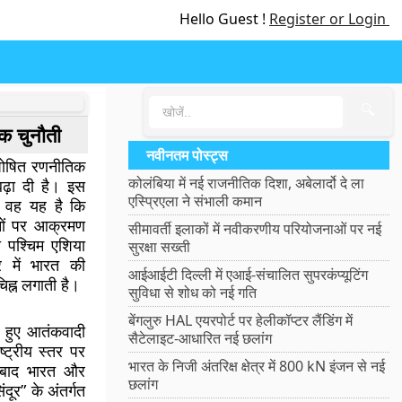
Hello Guest !
Register or Login
🔍
क चुनौती
नवीनतम पोस्ट्स
 घोषित रणनीतिक
कोलंबिया में नई राजनीतिक दिशा, अबेलार्दो दे ला
बढ़ा दी है। इस
एस्प्रिएला ने संभाली कमान
ा, वह यह है कि
ों पर आक्रमण
सीमावर्ती इलाकों में नवीकरणीय परियोजनाओं पर नई
 पश्चिम एशिया
सुरक्षा सख्ती
्र में भारत की
आईआईटी दिल्ली में एआई-संचालित सुपरकंप्यूटिंग
िह्न लगाती है।
सुविधा से शोध को नई गति
बेंगलुरु HAL एयरपोर्ट पर हेलीकॉप्टर लैंडिंग में
ं हुए आतंकवादी
सैटेलाइट-आधारित नई छलांग
्ट्रीय स्तर पर
भारत के निजी अंतरिक्ष क्षेत्र में 800 kN इंजन से नई
 बाद भारत और
छलांग
दूर” के अंतर्गत