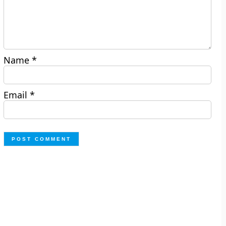
Name
*
Email
*