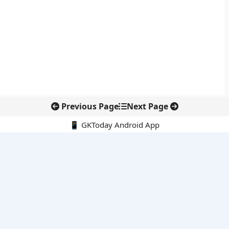
Previous Page
Next Page
📱 GKToday Android App
🔍
नवीनतम पोस्ट्स
ऑनलाइन अवैध सामग्री हटाने की समय-सीमा 3 घंटे हुई
तमिलनाडु की ‘वेत्री वानमगल’ योजना से महिला किसानों को ड्रोन तकनीक
का सहारा
लोकसभा से कर कानून संशोधन विधेयक पारित, डिजिटल भुगतान और