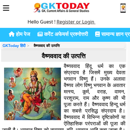
Hello Guest !
Register or Login
होम पेज
करेंट अफेयर्स प्रश्नोत्तरी
सामान्य ज्ञान प्रश
GKToday हिंदी
वैष्णववाद की उत्पत्ति
वैष्णववाद की उत्पत्ति
वैष्णववाद हिंदू धर्म का एक
संप्रदाय है जिसमें मुख्य देवता
भगवान विष्णु हैं। उनके अलावा
वैष्णव लोग विष्णु भगवान के अवतार
मत्स्य, कूर्म, वराह, वामन,
परशुराम, राम और कृष्ण की भी
पूजा करते हैं। वैष्णववाद हिन्दू धर्म
का सबसे प्रसिद्ध संप्रदाय है।
वैष्णववाद में विभिन्न दृष्टिकोणों या
ऐतिहासिक परंपराओं की पूजा की
जाती है। भगवान विष्णु को नारायण, हरि, भगवान आदि कहा जाता है।