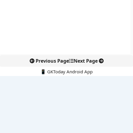
Previous Page
Next Page
📱 GKToday Android App
🔍
नवीनतम पोस्ट्स
भारत में केयर सेक्टर को पेशेवर ढांचा देने की तैयारी
इलेक्ट्रिक सीप्लेन पर पवन हंस की नई पहल
इंक्रेडिबल इंडिया पोर्टल पर नेटफ्लिक्स से जुड़ा नया पर्यटन अभियान