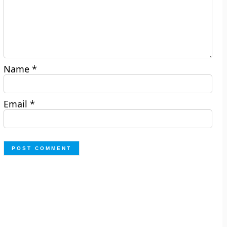
Name
*
Email
*