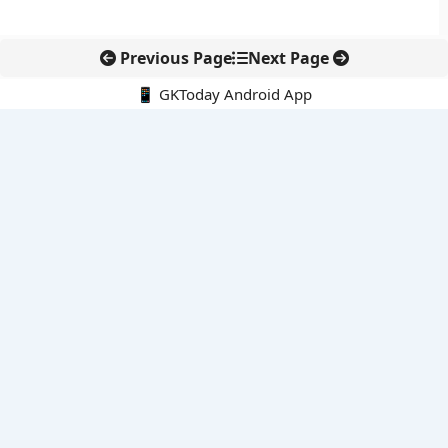
Previous Page
Next Page
📱 GKToday Android App
🔍
नवीनतम पोस्ट्स
कोलंबिया में नई राजनीतिक दिशा, अबेलार्दो दे ला एस्प्रिएला ने संभाली कमान
सीमावर्ती इलाकों में नवीकरणीय परियोजनाओं पर नई सुरक्षा सख्ती
आईआईटी दिल्ली में एआई-संचालित सुपरकंप्यूटिंग सुविधा से शोध को नई गति
बेंगलुरु HAL एयरपोर्ट पर हेलीकॉप्टर लैंडिंग में सैटेलाइट-आधारित नई छलांग
भारत के निजी अंतरिक्ष क्षेत्र में 800 kN इंजन से नई छलांग