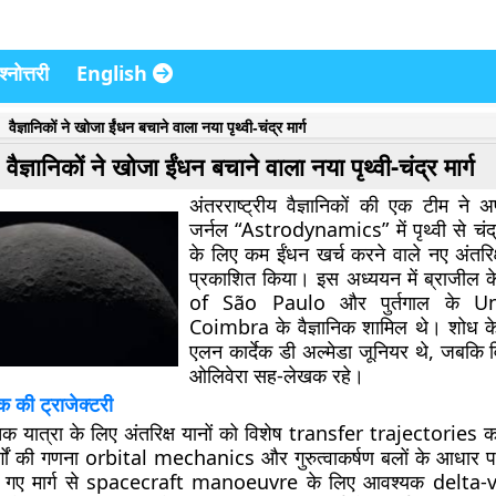
्नोत्तरी
English
वैज्ञानिकों ने खोजा ईंधन बचाने वाला नया पृथ्वी-चंद्र मार्ग
वैज्ञानिकों ने खोजा ईंधन बचाने वाला नया पृथ्वी-चंद्र मार्ग
अंतरराष्ट्रीय वैज्ञानिकों की एक टीम ने अ
जर्नल “Astrodynamics” में पृथ्वी से चंद्
के लिए कम ईंधन खर्च करने वाले नए अंतरिक्
प्रकाशित किया। इस अध्ययन में ब्राजील 
of São Paulo और पुर्तगाल के Un
Coimbra के वैज्ञानिक शामिल थे। शोध क
एलन कार्देक डी अल्मेडा जूनियर थे, जबकि वि
ओलिवेरा सह-लेखक रहे।
तक की ट्राजेक्टरी
मा तक यात्रा के लिए अंतरिक्ष यानों को विशेष transfer trajectories
र्गों की गणना orbital mechanics और गुरुत्वाकर्षण बलों के आधार 
जे गए मार्ग से spacecraft manoeuvre के लिए आवश्यक delta-v