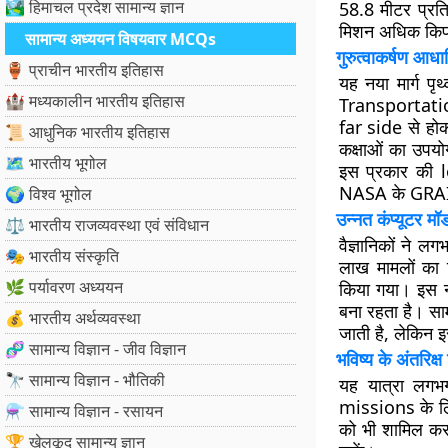
🏞️ हिमाचल प्रदेश सामान्य ज्ञान
58.8 मीटर प्रत
मिशन अधिक किफ
सामान्य अध्ययन विषयवार MCQs
गुरुत्वाकर्षण आधा
🏺 प्राचीन भारतीय इतिहास
यह नया मार्ग पृ
🏰 मध्यकालीन भारतीय इतिहास
Transportation 
far side से ह
📜 आधुनिक भारतीय इतिहास
कक्षाओं का उपयोग
🗺️ भारतीय भूगोल
इस प्रकार की
NASA के GRAIL 
🌍 विश्व भूगोल
उन्नत कंप्यूटर म
⚖️ भारतीय राजव्यवस्था एवं संविधान
वैज्ञानिकों ने 
🎭 भारतीय संस्कृति
लाख मामलों का
🌿 पर्यावरण अध्ययन
किया गया। इस नए
बना रहता है। सा
💰 भारतीय अर्थव्यवस्था
जाती है, लेकिन इ
🧬 सामान्य विज्ञान - जीव विज्ञान
भविष्य के अंतरिक्ष
🔭 सामान्य विज्ञान - भौतिकी
यह यात्रा लगभग
missions के लिए 
⚗️ सामान्य विज्ञान - रसायन
को भी शामिल करन
🏆 खेलकूद सामान्य ज्ञान