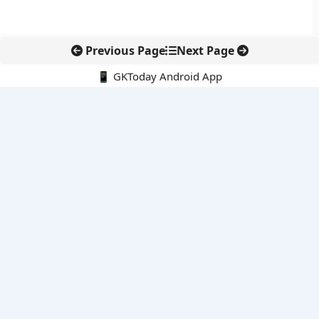
Previous Page
Next Page
📱 GKToday Android App
🔍
नवीनतम पोस्ट्स
अरुणाचल के 27 स्थानों को मिली आधिकारिक पहचान, मानचित्रों में
एकरूपता पर जोर
स्कूल शिक्षा गुणवत्ता में पंजाब की छलांग, नीतिगत सुधारों का असर दिखा
रेल फ्रेट में बड़ा बदलाव: कंटेनर ट्रेन ऑपरेटरों के लिए एकल अखिल भारतीय
लाइसेंस
गगनयान ने मानव अंतरिक्ष उड़ान की तैयारी में अहम पड़ाव पार किया
वायनाड में लगेगा एक्स-बैंड डॉप्लर रडार, बारिश और भूस्खलन निगरानी होगी
मजबूत