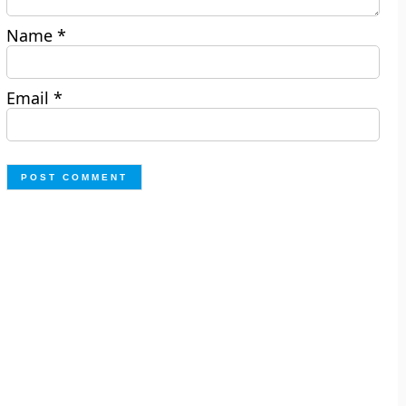
Name
*
Email
*