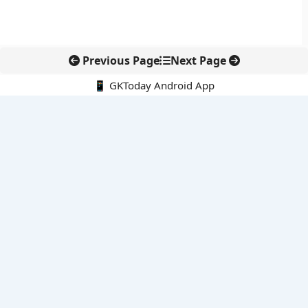
Previous Page
Next Page
📱 GKToday Android App
🔍
नवीनतम पोस्ट्स
कोलंबिया में नई राजनीतिक दिशा, अबेलार्दो दे ला एस्प्रिएला ने संभाली कमान
सीमावर्ती इलाकों में नवीकरणीय परियोजनाओं पर नई सुरक्षा सख्ती
आईआईटी दिल्ली में एआई-संचालित सुपरकंप्यूटिंग सुविधा से शोध को नई गति
बेंगलुरु HAL एयरपोर्ट पर हेलीकॉप्टर लैंडिंग में सैटेलाइट-आधारित नई छलांग
भारत के निजी अंतरिक्ष क्षेत्र में 800 kN इंजन से नई छलांग