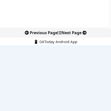
Previous Page
Next Page
📱 GKToday Android App
🔍
नवीनतम पोस्ट्स
कोलंबिया में नई राजनीतिक दिशा, अबेलार्दो दे ला एस्प्रिएला ने संभाली कमान
सीमावर्ती इलाकों में नवीकरणीय परियोजनाओं पर नई सुरक्षा सख्ती
आईआईटी दिल्ली में एआई-संचालित सुपरकंप्यूटिंग सुविधा से शोध को नई गति
बेंगलुरु HAL एयरपोर्ट पर हेलीकॉप्टर लैंडिंग में सैटेलाइट-आधारित नई छलांग
भारत के निजी अंतरिक्ष क्षेत्र में 800 kN इंजन से नई छलांग