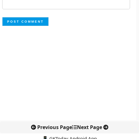
Previous Page
Next Page
📱 GKToday Android App