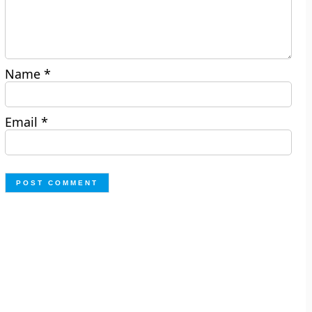
Name
*
Email
*