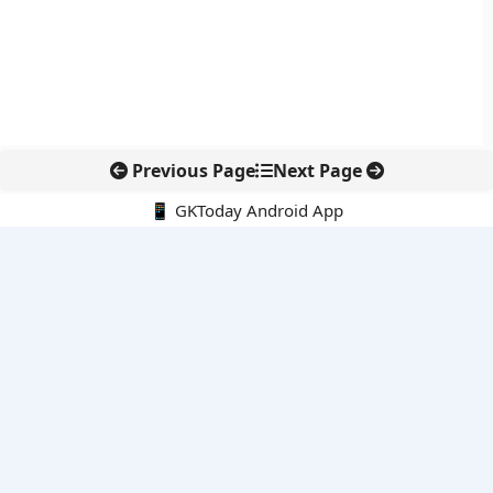
Previous Page
Next Page
📱 GKToday Android App
🔍
नवीनतम पोस्ट्स
कोलंबिया में नई राजनीतिक दिशा, अबेलार्दो दे ला एस्प्रिएला ने संभाली कमान
सीमावर्ती इलाकों में नवीकरणीय परियोजनाओं पर नई सुरक्षा सख्ती
आईआईटी दिल्ली में एआई-संचालित सुपरकंप्यूटिंग सुविधा से शोध को नई गति
बेंगलुरु HAL एयरपोर्ट पर हेलीकॉप्टर लैंडिंग में सैटेलाइट-आधारित नई छलांग
भारत के निजी अंतरिक्ष क्षेत्र में 800 kN इंजन से नई छलांग