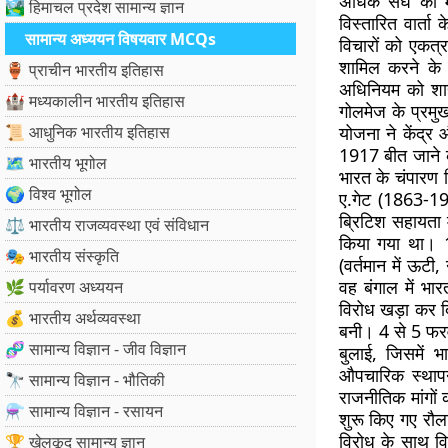
अधिक संघ की मा
🏞️ हिमाचल प्रदेश सामान्य ज्ञान
विस्तारित वार्ता
सामान्य अध्ययन विषयवार MCQs
विचारों को एकत्
शामिल करने के
🏺 प्राचीन भारतीय इतिहास
अधिनियम को शा
🏰 मध्यकालीन भारतीय इतिहास
गोलमेज के प्रम
📜 आधुनिक भारतीय इतिहास
योजना ने केंद्र
1917 बीत जाने के
🗺️ भारतीय भूगोल
भारत के चंपारण ज
🌍 विश्व भूगोल
ए.गेट (1863-19
ब्रिटिश सहायता 
⚖️ भारतीय राजव्यवस्था एवं संविधान
किया गया था। 
🎭 भारतीय संस्कृति
(वर्तमान में ऊटी
वह बंगाल में भार
🌿 पर्यावरण अध्ययन
विरोध खड़ा कर दिय
💰 भारतीय अर्थव्यवस्था
बनी। 4 से 5 फरवर
🧬 सामान्य विज्ञान - जीव विज्ञान
बुलाई, जिसमें 
औपचारिक स्थापना
🔭 सामान्य विज्ञान - भौतिकी
राजनीतिक मांगों 
⚗️ सामान्य विज्ञान - रसायन
शुरू किए गए रौल
विरोध के साथ वि
🏆 खेलकूद सामान्य ज्ञान