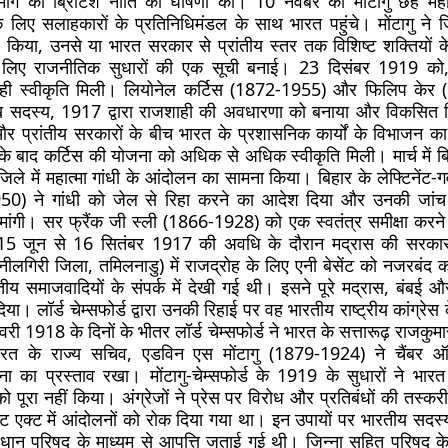
ंग की ब्रिटिश नीति की घोषणा की। 10 नवंबर को मोंटागु छह मही
 के लिए सलाहकारों के प्रतिनिधिमंडल के साथ भारत पहुंचे। मोंटागु ने ज
र किया, उनसे या भारत सरकार से प्रांतीय स्तर तक विशिष्ट शक्तियों क
 लिए राजनीतिक सुधारों की एक सूची बनाई। 23 दिसंबर 1919 को
ही स्वीकृति मिली। लियोनेल कर्टिस (1872-1955) और फिलिप केर
ुख सदस्य, 1917 द्वारा राजशाही की अवधारणा को बनाया और विकसित
 और प्रांतीय सरकारों के बीच भारत के प्रशासनिक कार्यों के विभाजन क
 बाद कर्टिस की योजना को अधिक से अधिक स्वीकृति मिली। मार्च में ब्रि
िले में महात्मा गांधी के आंदोलन का सामना किया। बिहार के लेफ्टिनेंट-ग
50) ने गांधी को जेल से रिहा करने का आदेश दिया और उनकी जांच
मांगी। सर फ्रैंक जी स्ली (1866-1928) को एक स्वतंत्र समीक्षा करने 
15 जून से 16 सितंबर 1917 की अवधि के दौरान मद्रास की सरकार
, नीलगिरी जिला, तमिलनाडु) में राजद्रोह के लिए एनी बेसेंट को नजरबंद क
तीय समाजवादियों के संपर्क में देखी गई थी। इसने पूरे मद्रास, बंबई और मध
ा। लॉर्ड चेम्सफोर्ड द्वारा उनकी रिहाई पर वह भारतीय राष्ट्रीय कांग्रेस 
ी 1918 के दिनों के भीतर लॉर्ड चेम्सफोर्ड ने भारत के सत्तारूढ़ राजकुम
भारत के राज्य सचिव, एडविन एस मोंटागु (1879-1924) ने चैंबर ऑ
 का प्रस्ताव रखा। मोंटागु-चेम्सफोर्ड के 1919 के सुधारों ने भार
को पूरा नहीं किया। अंग्रेजों ने प्रेस पर विरोध और प्रतिबंधों की तस्क
ट एक्ट में आंदोलनों को रोक दिया गया था। इन उपायों पर भारतीय सदस्य
धान परिषद के माध्यम से आपत्ति जताई गई थी। जिन्ना सहित परिषद के