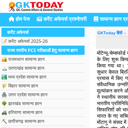
होम पेज
करेंट अफेयर्स प्रश्नोत्तरी
सामान्य ज्ञान प्रश
करेंट अफेयर्स
GKToday हिंदी
📝 करेंट अफेयर्स 2025-26
राज्य स्तरीय PCS परीक्षाओं हेतु सामान्य ज्ञान
मोंटेग्यू-चेम्सफोर
के लिए शुरू किया
🏜️ राजस्थान सामान्य ज्ञान
किया गया था। 1
🏔️ उत्तराखंड सामान्य ज्ञान
सुधार केवल ब्रिट
🏞️ मध्य प्रदेश सामान्य ज्ञान
प्रयास में किए ग
संवैधानिक उन्न
🌾 बिहार सामान्य ज्ञान
मूल्यांकन करने औ
🏯 उत्तर प्रदेश सामान्य ज्ञान
ने स्थानीय सरका
भारतीय प्रतिनिध
🌳 झारखंड सामान्य ज्ञान
सिफारिशों को भा
🚜 हरियाणा सामान्य ज्ञान
भारत के नए सचि
⛏️ छत्तीसगढ़ सामान्य ज्ञान
मोंटागु ने संसद म