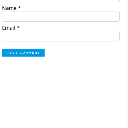
Name
*
Email
*