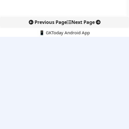
Previous Page
Next Page
📱 GKToday Android App
🔍
नवीनतम पोस्ट्स
कोलंबिया में नई राजनीतिक दिशा, अबेलार्दो दे ला एस्प्रिएला ने संभाली कमान
सीमावर्ती इलाकों में नवीकरणीय परियोजनाओं पर नई सुरक्षा सख्ती
आईआईटी दिल्ली में एआई-संचालित सुपरकंप्यूटिंग सुविधा से शोध को नई गति
बेंगलुरु HAL एयरपोर्ट पर हेलीकॉप्टर लैंडिंग में सैटेलाइट-आधारित नई छलांग
भारत के निजी अंतरिक्ष क्षेत्र में 800 kN इंजन से नई छलांग