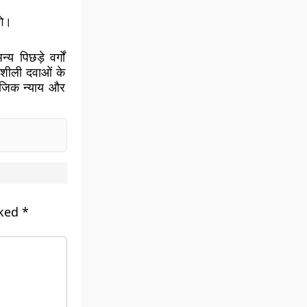
गे।
पिछड़े वर्गों
नशीली दवाओं के
माजिक न्याय और
rked
*