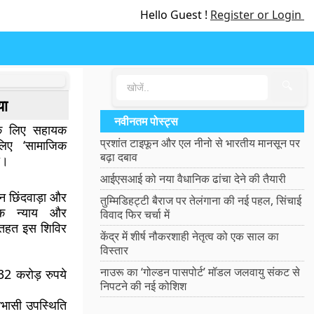
Hello Guest !
Register or Login
🔍
या
नवीनतम पोस्ट्स
के लिए सहायक
प्रशांत टाइफून और एल नीनो से भारतीय मानसून पर
िए ‘सामाजिक
बढ़ा दबाव
ा।
आईएसआई को नया वैधानिक ढांचा देने की तैयारी
न छिंदवाड़ा और
तुम्मिडिहट्टी बैराज पर तेलंगाना की नई पहल, सिंचाई
क न्याय और
विवाद फिर चर्चा में
 तहत इस शिविर
केंद्र में शीर्ष नौकरशाही नेतृत्व को एक साल का
विस्तार
नाउरू का ‘गोल्डन पासपोर्ट’ मॉडल जलवायु संकट से
32 करोड़ रुपये
निपटने की नई कोशिश
आभासी उपस्थिति