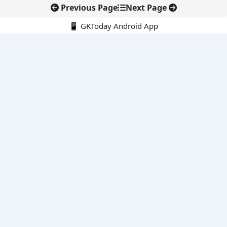
Previous Page
Next Page
📱 GKToday Android App
🔍
नवीनतम पोस्ट्स
स्कूल शिक्षा गुणवत्ता में पंजाब की छलांग, नीतिगत सुधारों का असर दिखा
रेल फ्रेट में बड़ा बदलाव: कंटेनर ट्रेन ऑपरेटरों के लिए एकल अखिल भारतीय
लाइसेंस
गगनयान ने मानव अंतरिक्ष उड़ान की तैयारी में अहम पड़ाव पार किया
वायनाड में लगेगा एक्स-बैंड डॉप्लर रडार, बारिश और भूस्खलन निगरानी होगी
मजबूत
कर्नाटक का एआई-आधारित डिजिटल फसल सर्वे कृषि डेटा में नई छलांग