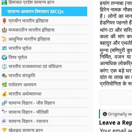
🏞️ हिमाचल प्रदेश सामान्य ज्ञान
हयांग तन्नाबा (ना
हिरेन नामक नौकाओ
सामान्य अध्ययन विषयवार MCQs
है। लोगों का मान
🏺 प्राचीन भारतीय इतिहास
हेडगियर पहनते ह
थांग-टा और सरि
🏰 मध्यकालीन भारतीय इतिहास
कला की मांग कर
📜 आधुनिक भारतीय इतिहास
बहादुर और एथले
🗺️ भारतीय भूगोल
मुन्ना (मणिपुरी कुश
निर्मित, वजन या
🌍 विश्व भूगोल
अत्यधिक लोकप्रि
⚖️ भारतीय राजव्यवस्था एवं संविधान
कांग:
एक बड़े घर 
🎭 भारतीय संस्कृति
दांत या लाख का ब
प्रतियोगिता के रू
🌿 पर्यावरण अध्ययन
💰 भारतीय अर्थव्यवस्था
🧬 सामान्य विज्ञान - जीव विज्ञान
🔭 सामान्य विज्ञान - भौतिकी
Originally w
⚗️ सामान्य विज्ञान - रसायन
Leave a Rep
🏆 खेलकूद सामान्य ज्ञान
Your email a