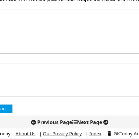
Previous Page
Next Page
Today |
About Us
|
Our Privacy Policy
|
Index
|
📱 GKToday A