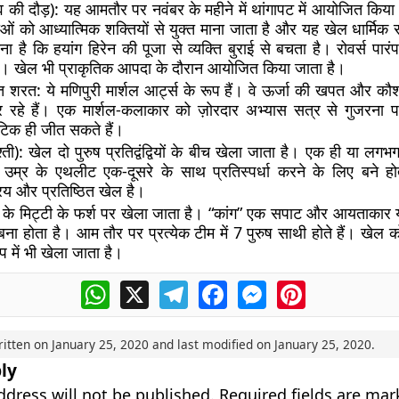
व की दौड़):
यह आमतौर पर नवंबर के महीने में थांगापट में आयोजित किया 
ं को आध्यात्मिक शक्तियों से युक्त माना जाता है और यह खेल धार्मिक संस
ना ​​है कि हयांग हिरेन की पूजा से व्यक्ति बुराई से बचता है। रोवर्स पा
ैं। खेल भी प्राकृतिक आपदा के दौरान आयोजित किया जाता है।
त शरत:
ये मणिपुरी मार्शल आर्ट्स के रूप हैं। वे ऊर्जा की खपत और कौ
 रहे हैं। एक मार्शल-कलाकार को ज़ोरदार अभ्यास सत्र से गुजरना प
टिक ही जीत सकते हैं।
्ती):
खेल दो पुरुष प्रतिद्वंद्वियों के बीच खेला जाता है। एक ही या लग
 उम्र के एथलीट एक-दूसरे के साथ प्रतिस्पर्धा करने के लिए बने ह
य और प्रतिष्ठित खेल है।
के मिट्टी के फर्श पर खेला जाता है। “कांग” एक सपाट और आयताकार यं
ना होता है। आम तौर पर प्रत्येक टीम में 7 पुरुष साथी होते हैं। खेल 
प में भी खेला जाता है।
WhatsApp
X
Telegram
Facebook
Messenger
Pinterest
ritten on
January 25, 2020
and last modified on
January 25, 2020
.
ly
ddress will not be published.
Required fields are ma