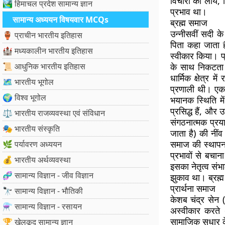
विचारों को लाये
🏞️ हिमाचल प्रदेश सामान्य ज्ञान
प्रभाव था।
सामान्य अध्ययन विषयवार MCQs
ब्रह्म समाज
उन्नीसवीं सदी क
🏺 प्राचीन भारतीय इतिहास
पिता कहा जाता 
🏰 मध्यकालीन भारतीय इतिहास
स्वीकार किया। प्
📜 आधुनिक भारतीय इतिहास
के साथ निकटता
धार्मिक क्षेत्र 
🗺️ भारतीय भूगोल
प्रणाली थी। एक 
🌍 विश्व भूगोल
भयानक स्थिति म
प्रसिद्ध हैं, और
⚖️ भारतीय राजव्यवस्था एवं संविधान
संगठनात्मक प्रया
🎭 भारतीय संस्कृति
जाता है) की नींव
समाज की स्थापना 
🌿 पर्यावरण अध्ययन
प्रभावों से बचान
💰 भारतीय अर्थव्यवस्था
इसका नेतृत्व सं
🧬 सामान्य विज्ञान - जीव विज्ञान
झुकाव था। ब्रह्म
प्रार्थना समाज
🔭 सामान्य विज्ञान - भौतिकी
केशब चंद्र सेन 
⚗️ सामान्य विज्ञान - रसायन
अस्वीकार करते थ
सामाजिक सुधार क
🏆 खेलकूद सामान्य ज्ञान