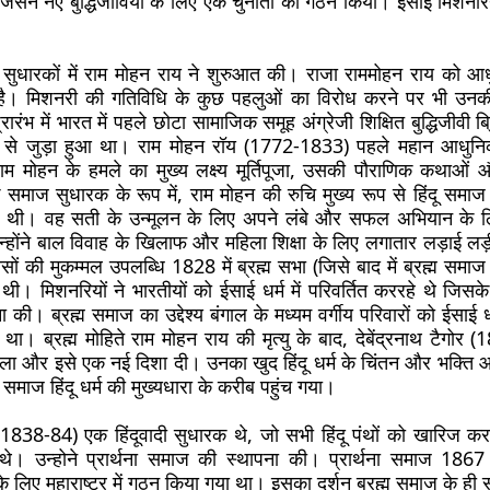
, जिसने नए बुद्धिजीवियों के लिए एक चुनौती का गठन किया। ईसाई मिशनरि
े सुधारकों में राम मोहन राय ने शुरुआत की। राजा राममोहन राय को 
है। मिशनरी की गतिविधि के कुछ पहलुओं का विरोध करने पर भी उनकी
रारंभ में भारत में पहले छोटा सामाजिक समूह अंग्रेजी शिक्षित बुद्धिजीवी 
 से जुड़ा हुआ था। राम मोहन रॉय (1772-1833) पहले महान आधुन
में राम मोहन के हमले का मुख्य लक्ष्य मूर्तिपूजा, उसकी पौराणिक कथाओं 
समाज सुधारक के रूप में, राम मोहन की रुचि मुख्य रूप से हिंदू समाज 
ें थी। वह सती के उन्मूलन के लिए अपने लंबे और सफल अभियान के ल
 उन्होंने बाल विवाह के खिलाफ और महिला शिक्षा के लिए लगातार लड़ाई ल
सों की मुकम्मल उपलब्धि 1828 में ब्रह्म सभा (जिसे बाद में ब्रह्म समाज 
 थी। मिशनरियों ने भारतीयों को ईसाई धर्म में परिवर्तित कररहे थे जिसके व
की। ब्रह्म समाज का उद्देश्य बंगाल के मध्यम वर्गीय परिवारों को ईसाई ध
ा था। ब्रह्म मोहिते राम मोहन राय की मृत्यु के बाद, देबेंद्रनाथ टैगोर
भाला और इसे एक नई दिशा दी। उनका खुद हिंदू धर्म के चिंतन और भक्ति आ
 समाज हिंदू धर्म की मुख्यधारा के करीब पहुंच गया।
(1838-84) एक हिंदूवादी सुधारक थे, जो सभी हिंदू पंथों को खारिज कर
े। उन्होने प्रार्थना समाज की स्थापना की। प्रार्थना समाज 1867 
े लिए महाराष्ट्र में गठन किया गया था। इसका दर्शन ब्रह्म समाज के ही