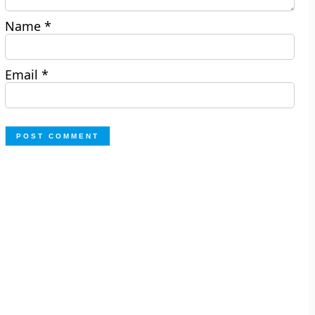
Name
*
Email
*