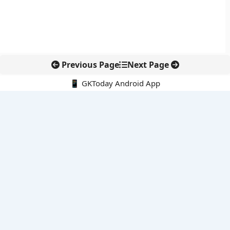
Previous Page
Next Page
📱 GKToday Android App
🔍
नवीनतम पोस्ट्स
ऑनलाइन अवैध सामग्री हटाने की समय-सीमा 3 घंटे हुई
तमिलनाडु की ‘वेत्री वानमगल’ योजना से महिला किसानों को ड्रोन तकनीक
का सहारा
लोकसभा से कर कानून संशोधन विधेयक पारित, डिजिटल भुगतान और
इलेक्ट्रॉनिक्स निवेश को राहत
आईआईटी बॉम्बे के प्रो. कार्तिकेयन लंका को NASI युवा वैज्ञानिक सम्मान
तेलंगाना में नए राशन कार्ड वितरण से बढ़ेगी खाद्य सुरक्षा पहुंच