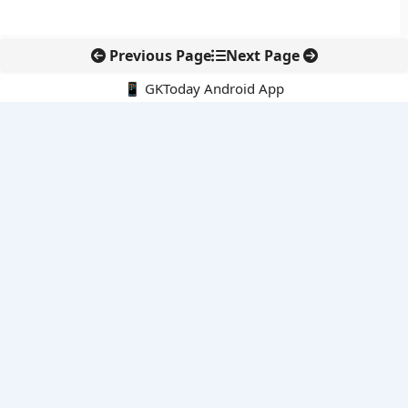
Previous Page
Next Page
📱 GKToday Android App
🔍
नवीनतम पोस्ट्स
तमिलनाडु की ‘वेत्री वानमगल’ योजना से महिला किसानों को ड्रोन तकनीक
का सहारा
लोकसभा से कर कानून संशोधन विधेयक पारित, डिजिटल भुगतान और
इलेक्ट्रॉनिक्स निवेश को राहत
आईआईटी बॉम्बे के प्रो. कार्तिकेयन लंका को NASI युवा वैज्ञानिक सम्मान
तेलंगाना में नए राशन कार्ड वितरण से बढ़ेगी खाद्य सुरक्षा पहुंच
नई दिल्ली में राइस ट्रेड का बड़ा वैश्विक मंच, BIRC 2026 पर दुनिया की
नजर