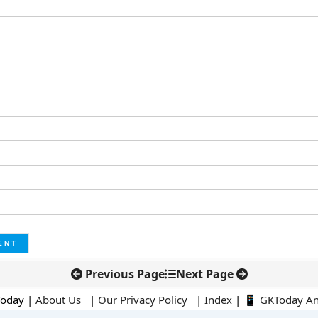
Previous Page
Next Page
Today |
About Us
|
Our Privacy Policy
|
Index
|
📱 GKToday A