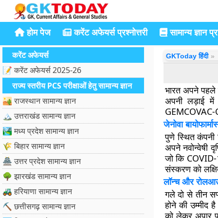
होम पेज
करेंट अफेयर्स प्रश्नोत्तरी
सामान्य ज्ञान प्रश
करेंट अफेयर्स
GKToday हिंदी
📝 करेंट अफेयर्स 2025-26
राज्य स्तरीय PCS परीक्षाओं हेतु सामान्य ज्ञान
भारत अपने पहले
अपनी लड़ाई में 
🏜️ राजस्थान सामान्य ज्ञान
GEMCOVAC-OM और
🏔️ उत्तराखंड सामान्य ज्ञान
जेनोवा बायोफार्मा
🏞️ मध्य प्रदेश सामान्य ज्ञान
पुणे स्थित कंपनी
🌾 बिहार सामान्य ज्ञान
अपने नवोन्वेषी 
जो कि COVID-19
🏯 उत्तर प्रदेश सामान्य ज्ञान
संस्करण को लक
🌳 झारखंड सामान्य ज्ञान
लॉन्च और रोलआउ
🚜 हरियाणा सामान्य ज्ञान
गले दो से तीन
होने की उम्मीद ह
⛏️ छत्तीसगढ़ सामान्य ज्ञान
को लेकर अपार प्र