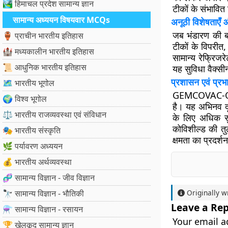
🏞️ हिमाचल प्रदेश सामान्य ज्ञान
टीकों के संभावित 
सामान्य अध्ययन विषयवार MCQs
अनूठी विशेषताएँ
जब भंडारण की 
🏺 प्राचीन भारतीय इतिहास
टीकों के विपरी
🏰 मध्यकालीन भारतीय इतिहास
सामान्य रेफ्रिज
📜 आधुनिक भारतीय इतिहास
यह सुविधा वैक्स
प्रशासन एवं प्र
🗺️ भारतीय भूगोल
GEMCOVAC-OM वै
🌍 विश्व भूगोल
है। यह अभिनव दृष
⚖️ भारतीय राजव्यवस्था एवं संविधान
के लिए अधिक 
कोविशील्ड की तु
🎭 भारतीय संस्कृति
क्षमता का प्रदर्श
🌿 पर्यावरण अध्ययन
💰 भारतीय अर्थव्यवस्था
🧬 सामान्य विज्ञान - जीव विज्ञान
🔭 सामान्य विज्ञान - भौतिकी
Originally w
Leave a Rep
⚗️ सामान्य विज्ञान - रसायन
Your email a
🏆 खेलकूद सामान्य ज्ञान