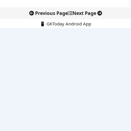
Previous Page
Next Page
📱 GKToday Android App
🔍
नवीनतम पोस्ट्स
कोलंबिया में नई राजनीतिक दिशा, अबेलार्दो दे ला एस्प्रिएला ने संभाली कमान
सीमावर्ती इलाकों में नवीकरणीय परियोजनाओं पर नई सुरक्षा सख्ती
आईआईटी दिल्ली में एआई-संचालित सुपरकंप्यूटिंग सुविधा से शोध को नई गति
बेंगलुरु HAL एयरपोर्ट पर हेलीकॉप्टर लैंडिंग में सैटेलाइट-आधारित नई छलांग
भारत के निजी अंतरिक्ष क्षेत्र में 800 kN इंजन से नई छलांग