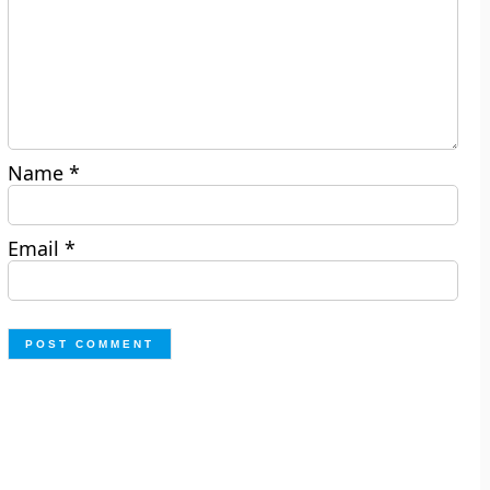
Name
*
Email
*