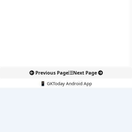
Previous Page
Next Page
📱 GKToday Android App
🔍
नवीनतम पोस्ट्स
ऑनलाइन अवैध सामग्री हटाने की समय-सीमा 3 घंटे हुई
तमिलनाडु की ‘वेत्री वानमगल’ योजना से महिला किसानों को ड्रोन तकनीक