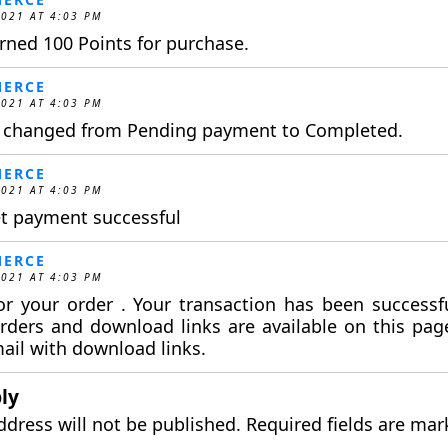
2021 AT 4:03 PM
ned 100 Points for purchase.
ERCE
2021 AT 4:03 PM
s changed from Pending payment to Completed.
ERCE
2021 AT 4:03 PM
t payment successful
ERCE
2021 AT 4:03 PM
r your order . Your transaction has been successfu
rders and download links are available on this pa
mail with download links.
ly
ddress will not be published.
Required fields are ma