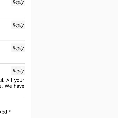
Reply
Reply
Reply
Reply
l. All your
ge. We have
rked
*