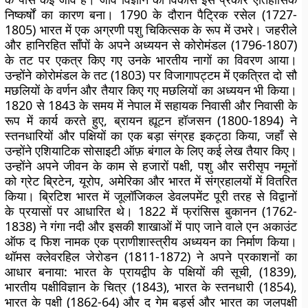
निष्कर्षों का कारण बना। 1790 के दौरान पैट्रिक रसेल (1727-
1805) भारत में एक अग्रणी पशु चिकित्सक के रूप में उभरे। जहरीले
और हानिरहित साँपों के अपने अध्ययन से कोरोमंडल (1796-1807)
के तट पर एकत्र किए गए उनके भारतीय नागों का विवरण आया।
उन्होंने कोरोमंडल के तट (1803) पर विजागापट्टम में एकत्रित दो सौ
मछलियों के वर्णन और तैयार किए गए मछलियों का अध्ययन भी किया।
1820 से 1843 के समय में नेपाल में सहायक निवासी और निवासी के
रूप में कार्य करते हुए, ब्रायन ह्यूटन हॉजसन (1800-1894) ने
स्तनधारियों और पक्षियों का एक बड़ा संग्रह इकट्ठा किया, जहाँ से
उन्होंने एशियाटिक सोसाइटी ऑफ़ बंगाल के लिए कई लेख तैयार किए।
उन्होंने अपने जीवन के काम से हजारों पक्षी, पशु और सरीसृप नमूनों
को ग्रेट ब्रिटेन, यूरोप, अमेरिका और भारत में संग्रहालयों में वितरित
किया। ब्रिटिश भारत में जूलॉजिकल डेवलपमेंट पूरी तरह से विद्वानों
के प्रयासों पर आधारित थे। 1822 में फ्रांसिस बुकानन (1762-
1838) ने गंगा नदी और इसकी शाखाओं में पाए जाने वाले एन अकाउंट
ऑफ द फिश नामक एक प्राणीशास्त्रीय अध्ययन का निर्माण किया।
थॉमस क्लेवरहिल जेरोडन (1811-1872) ने अपने प्रकाशनों का
आधार बनाया: भारत के प्रायद्वीप के पक्षियों की सूची, (1839),
भारतीय पक्षीविज्ञान के चित्र (1843), भारत के स्तनधारी (1854),
भारत के पक्षी (1862-64) और द गेम बर्ड्स और भारत का जलपक्षी