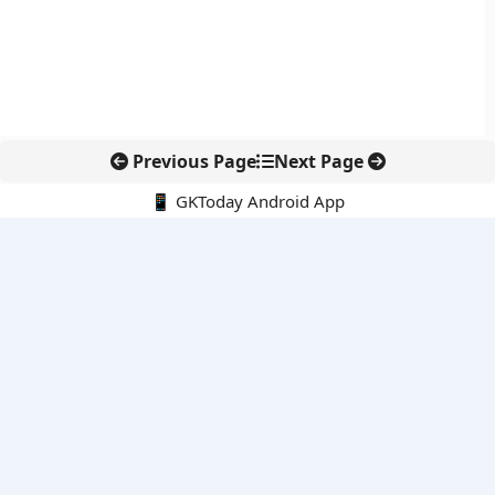
Previous Page
Next Page
📱 GKToday Android App
🔍
नवीनतम पोस्ट्स
DGFT ने EODC प्रक्रिया को बनाया पेपरलेस, निर्यातकों को राहत
केरल का नाम बदलकर ‘केरलम’ करने की पहल संसद तक पहुंची
इंडोनेशिया के माउंट ब्रोमो में जंगल की आग से पर्यटन और पर्यावरण पर संकट
जिनेवा में भारत की सांस्कृतिक कूटनीति का नया प्रतीक
तमिलनाडु में सरकारी आयोजनों की शुरुआत अब ‘तमिल ताई वाज़्थु’ से