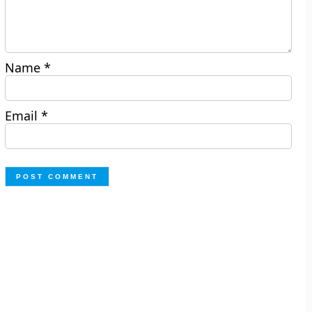
Name
*
Email
*