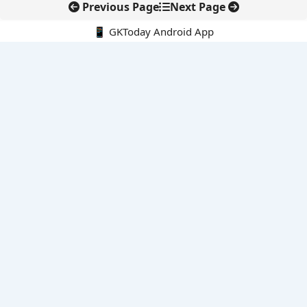
Previous Page
Next Page
📱 GKToday Android App
🔍
नवीनतम पोस्ट्स
असम में 7 लाख छात्रों के लिए नई छात्र-कल्याण योजनाओं की शुरुआत
ऑनलाइन अवैध सामग्री हटाने की समय-सीमा 3 घंटे हुई
तमिलनाडु की ‘वेत्री वानमगल’ योजना से महिला किसानों को ड्रोन तकनीक
का सहारा
लोकसभा से कर कानून संशोधन विधेयक पारित, डिजिटल भुगतान और
इलेक्ट्रॉनिक्स निवेश को राहत
आईआईटी बॉम्बे के प्रो. कार्तिकेयन लंका को NASI युवा वैज्ञानिक सम्मान