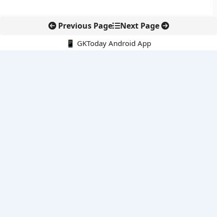
Previous Page
Next Page
📱 GKToday Android App
🔍
नवीनतम पोस्ट्स
कोलंबिया में नई राजनीतिक दिशा, अबेलार्दो दे ला एस्प्रिएला ने संभाली कमान
सीमावर्ती इलाकों में नवीकरणीय परियोजनाओं पर नई सुरक्षा सख्ती
आईआईटी दिल्ली में एआई-संचालित सुपरकंप्यूटिंग सुविधा से शोध को नई गति
बेंगलुरु HAL एयरपोर्ट पर हेलीकॉप्टर लैंडिंग में सैटेलाइट-आधारित नई छलांग
भारत के निजी अंतरिक्ष क्षेत्र में 800 kN इंजन से नई छलांग