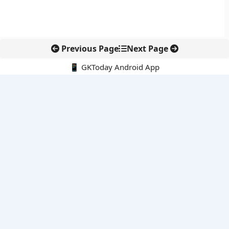
Previous Page
Next Page
📱 GKToday Android App
🔍
नवीनतम पोस्ट्स
असम में 7 लाख छात्रों के लिए नई छात्र-कल्याण योजनाओं की शुरुआत
ऑनलाइन अवैध सामग्री हटाने की समय-सीमा 3 घंटे हुई
तमिलनाडु की ‘वेत्री वानमगल’ योजना से महिला किसानों को ड्रोन तकनीक
का सहारा
लोकसभा से कर कानून संशोधन विधेयक पारित, डिजिटल भुगतान और
इलेक्ट्रॉनिक्स निवेश को राहत
आईआईटी बॉम्बे के प्रो. कार्तिकेयन लंका को NASI युवा वैज्ञानिक सम्मान