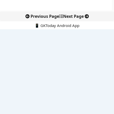
Previous Page
Next Page
📱 GKToday Android App
🔍
नवीनतम पोस्ट्स
बोलेंग बनेगा एशियाई राफ्टिंग का नया केंद्र
हिरोशिमा की 81वीं बरसी: परमाणु हथियारों के खिलाफ फिर उठा शांति का
संदेश
विशाखापत्तनम क्षेत्र को निवेश हब बनाने की आंध्र प्रदेश की बड़ी योजना
अलाबोई रण स्मृति दिवस ने फिर याद दिलाया अहोम वीरों का बलिदान
एयर इंडिया की कमान अब टेवोल्डे गेब्रेमारियम के हाथ