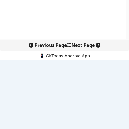
Previous Page
Next Page
📱 GKToday Android App
🔍
नवीनतम पोस्ट्स
कोलंबिया में नई राजनीतिक दिशा, अबेलार्दो दे ला एस्प्रिएला ने संभाली कमान
सीमावर्ती इलाकों में नवीकरणीय परियोजनाओं पर नई सुरक्षा सख्ती
आईआईटी दिल्ली में एआई-संचालित सुपरकंप्यूटिंग सुविधा से शोध को नई गति
बेंगलुरु HAL एयरपोर्ट पर हेलीकॉप्टर लैंडिंग में सैटेलाइट-आधारित नई छलांग
भारत के निजी अंतरिक्ष क्षेत्र में 800 kN इंजन से नई छलांग