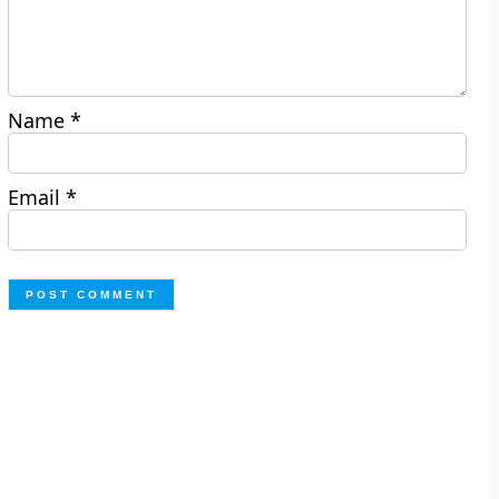
Name
*
Email
*