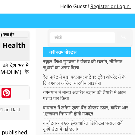
Hello Guest !
Register or Login
 क्या है?
🔍
al Health
नवीनतम पोस्ट्स
स्कूल शिक्षा गुणवत्ता में पंजाब की छलांग, नीतिगत
1 को देश भर में
सुधारों का असर दिखा
 (PM-DHM) के
रेल फ्रेट में बड़ा बदलाव: कंटेनर ट्रेन ऑपरेटरों के
लिए एकल अखिल भारतीय लाइसेंस
ook
Messenger
Pinterest
गगनयान ने मानव अंतरिक्ष उड़ान की तैयारी में अहम
पड़ाव पार किया
वायनाड में लगेगा एक्स-बैंड डॉप्लर रडार, बारिश और
21
and last
भूस्खलन निगरानी होगी मजबूत
कर्नाटक का एआई-आधारित डिजिटल फसल सर्वे
कृषि डेटा में नई छलांग
 published.