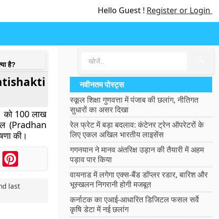
Hello Guest !
Register or Login
🔍
या है?
 Gatishakti
नवीनतम पोस्ट्स
स्कूल शिक्षा गुणवत्ता में पंजाब की छलांग, नीतिगत
सुधारों का असर दिखा
021 को 100 लाख
 पहल (Pradhan
रेल फ्रेट में बड़ा बदलाव: कंटेनर ट्रेन ऑपरेटरों के
लिए एकल अखिल भारतीय लाइसेंस
ोषणा की।
गगनयान ने मानव अंतरिक्ष उड़ान की तैयारी में अहम
ook
Messenger
Pinterest
पड़ाव पार किया
वायनाड में लगेगा एक्स-बैंड डॉप्लर रडार, बारिश और
भूस्खलन निगरानी होगी मजबूत
d last
कर्नाटक का एआई-आधारित डिजिटल फसल सर्वे
कृषि डेटा में नई छलांग