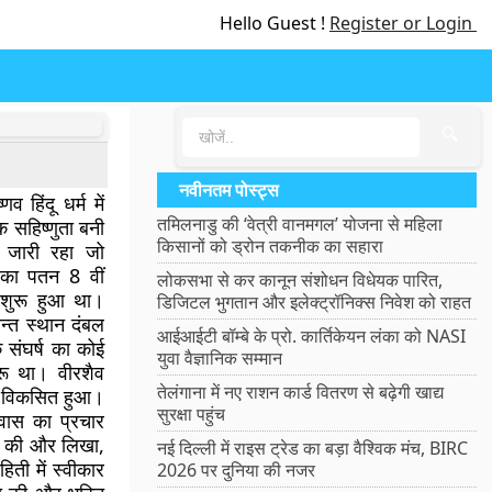
Hello Guest !
Register or Login
🔍
नवीनतम पोस्ट्स
व हिंदू धर्म में
तमिलनाडु की ‘वेत्री वानमगल’ योजना से महिला
िक सहिष्णुता बनी
किसानों को ड्रोन तकनीक का सहारा
षण जारी रहा जो
म का पतन 8 वीं
लोकसभा से कर कानून संशोधन विधेयक पारित,
थ शुरू हुआ था।
डिजिटल भुगतान और इलेक्ट्रॉनिक्स निवेश को राहत
ान्त स्थान दंबल
आईआईटी बॉम्बे के प्रो. कार्तिकेयन लंका को NASI
 संघर्ष का कोई
युवा वैज्ञानिक सम्मान
ारू था। वीरशैव
तेलंगाना में नए राशन कार्ड वितरण से बढ़ेगी खाद्य
से विकसित हुआ।
सुरक्षा पहुंच
्वास का प्रचार
ील की और लिखा,
नई दिल्ली में राइस ट्रेड का बड़ा वैश्विक मंच, BIRC
िती में स्वीकार
2026 पर दुनिया की नजर