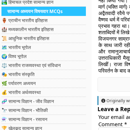
नहीं किया गया। श
🏞️ हिमाचल प्रदेश सामान्य ज्ञान
मार्ग (भक्ति मार्
सामान्य अध्ययन विषयवार MCQs
अद्वैतवादी रवैये
वैष्णव धर्म में प
🏺 प्राचीन भारतीय इतिहास
प्रभाव गहरा था। 
🏰 मध्यकालीन भारतीय इतिहास
शताब्दियों में ल
📜 आधुनिक भारतीय इतिहास
विजयनगर साम्राज्
के साथ जारी रही
🗺️ भारतीय भूगोल
और रामानुजाचार्
🌍 विश्व भूगोल
उत्तराधिकारी मैसू
लिखीं। राजा विष्
⚖️ भारतीय राजव्यवस्था एवं संविधान
परिवर्तन के बाद क
🎭 भारतीय संस्कृति
🌿 पर्यावरण अध्ययन
💰 भारतीय अर्थव्यवस्था
Originally w
🧬 सामान्य विज्ञान - जीव विज्ञान
Leave a Rep
🔭 सामान्य विज्ञान - भौतिकी
Your email a
⚗️ सामान्य विज्ञान - रसायन
Comment
*
🏆 खेलकूद सामान्य ज्ञान