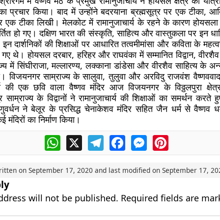
्रीरंगम में वैष्णव मठ के प्रमुख रामानुजाचार्य ने होयसल क्षेत्र की यात
ग) का प्रचार किया। बाद में उन्होंने बदरयाना ब्रह्मसूत्र पर एक टीका, आद
 पर एक टीका लिखी। मेलकोट में रामानुजाचार्य के रहने के कारण होयसला र
रिवर्तित हो गए। दक्षिण भारत की संस्कृति, साहित्य और वास्तुकला पर इन धा
इन दार्शनिकों की शिक्षाओं पर आधारित तत्वमीमांसा और कविता के महत्वप
िखे गए थे। होयसल दरबार, हरिहर और राघवंका में सम्मानित विद्वान, वीरशै
य में सिंघीराजा, मल्लारण्य, लक्काना डांडेसा और वीरशैव साहित्य के अन
। विजयनगर साम्राज्य के सालुवा, तुलुवा और अरविदु राजवंश वैष्णववाद
य की एक छवि वाला वैष्णव मंदिर आज विजयनगर के विठ्ठलपुरा क्षेत्र
र साम्राज्य के विद्वानों ने रामानुजाचार्य की शिक्षाओं का समर्थन करते हु
णुवर्धन ने बेलूर के प्रसिद्ध चेनाकेशव मंदिर सहित जैन धर्म से वैष्णव धर
ई मंदिरों का निर्माण किया।
WhatsApp
X
Telegram
Facebook
Messenger
Pinterest
ritten on
September 17, 2020
and last modified on
September 17, 20
ly
ddress will not be published.
Required fields are ma