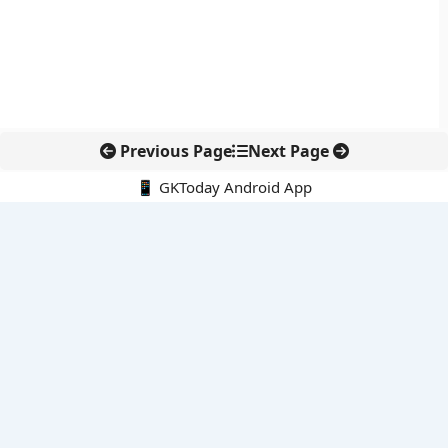
Previous Page
Next Page
📱 GKToday Android App
🔍
नवीनतम पोस्ट्स
कोलंबिया में नई राजनीतिक दिशा, अबेलार्दो दे ला एस्प्रिएला ने संभाली कमान
सीमावर्ती इलाकों में नवीकरणीय परियोजनाओं पर नई सुरक्षा सख्ती
आईआईटी दिल्ली में एआई-संचालित सुपरकंप्यूटिंग सुविधा से शोध को नई गति
बेंगलुरु HAL एयरपोर्ट पर हेलीकॉप्टर लैंडिंग में सैटेलाइट-आधारित नई छलांग
भारत के निजी अंतरिक्ष क्षेत्र में 800 kN इंजन से नई छलांग