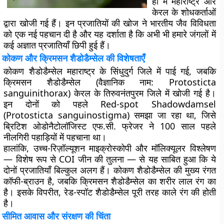
ही में महाराष्ट्र और
केरल के शोधकर्ताओं
द्वारा खोजी गई हैं। इन प्रजातियों की खोज ने भारतीय जैव विविधता
को एक नई पहचान दी है और यह दर्शाता है कि अभी भी हमारे जंगलों में
कई अज्ञात प्रजातियाँ छिपी हुई हैं।
कोकण और क्रिमसन शैडोडैम्सेल की विशेषताएँ
कोकण शैडोडैम्सेल महाराष्ट्र के सिंधुदुर्ग जिले में पाई गई, जबकि
क्रिमसन शैडोडैम्सेल (वैज्ञानिक नाम: Protosticta
sanguinithorax) केरल के तिरुवनंतपुरम जिले में खोजी गई है।
इन दोनों को पहले Red-spot Shadowdamsel
(Protosticta sanguinostigma) समझा जा रहा था, जिसे
ब्रिटिश ओडोनैटोलॉजिस्ट एफ.सी. फ्रेजर ने 100 साल पहले
नीलगिरी पहाड़ियों में पहचाना था।
हालांकि, उच्च-रिज़ॉल्यूशन माइक्रोस्कोपी और मॉलिक्यूलर विश्लेषण
— विशेष रूप से COI जीन की तुलना — से यह साबित हुआ कि ये
दोनों प्रजातियाँ बिल्कुल अलग हैं। कोकण शैडोडैम्सेल की मुख्य रंगत
कॉफी-ब्राउन है, जबकि क्रिमसन शैडोडैम्सेल का शरीर लाल रंग का
है। इसके विपरीत, रेड-स्पॉट शैडोडैम्सेल पूरी तरह काले रंग की होती
है।
सीमित आवास और संरक्षण की चिंता