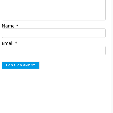
Name
*
Email
*