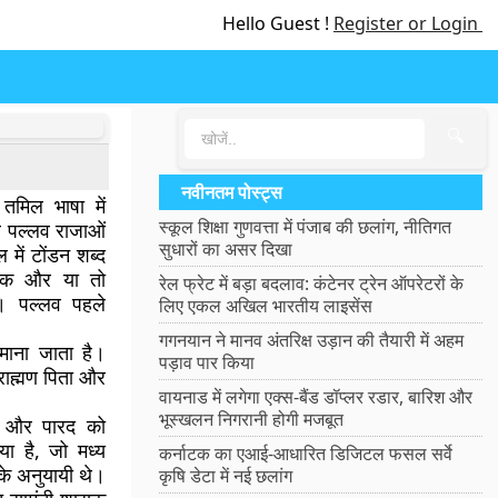
Hello Guest !
Register or Login
🔍
नवीनतम पोस्ट्स
तमिल भाषा में
स्कूल शिक्षा गुणवत्ता में पंजाब की छलांग, नीतिगत
पर पल्लव राजाओं
सुधारों का असर दिखा
 में टोंडन शब्द
ायक और या तो
रेल फ्रेट में बड़ा बदलाव: कंटेनर ट्रेन ऑपरेटरों के
। पल्लव पहले
लिए एकल अखिल भारतीय लाइसेंस
गगनयान ने मानव अंतरिक्ष उड़ान की तैयारी में अहम
माना जाता है।
पड़ाव पार किया
्राह्मण पिता और
वायनाड में लगेगा एक्स-बैंड डॉप्लर रडार, बारिश और
भूस्खलन निगरानी होगी मजबूत
लव और पारद को
या है, जो मध्य
कर्नाटक का एआई-आधारित डिजिटल फसल सर्वे
के अनुयायी थे।
कृषि डेटा में नई छलांग