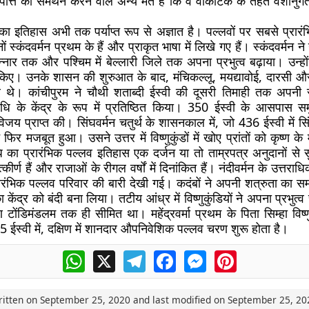
्पत्ति का समर्थन करने वाले अन्य मत हैं कि वे वाकाटक के तहत वंशानु
का इतिहास अभी तक पर्याप्त रूप से अज्ञात है। पल्लवों पर सबसे प्रार
ों स्कंदवर्मन प्रथम के हैं और प्राकृत भाषा में लिखे गए हैं। स्कंदवर्मन ने उ
पेन्नार तक और पश्चिम में बेल्लारी जिले तक अपना प्रभुत्व बढ़ाया। उन्ह
 किए। उनके शासन की शुरुआत के बाद, मंचिकल्लू, मयद्यावोई, दारसी 
द्र थे। कांचीपुरम ने चौथी शताब्दी ईस्वी की दूसरी तिमाही तक अपन
िधि के केंद्र के रूप में प्रतिष्ठित किया। 350 ईस्वी के आसपास समुद्
य प्राप्त की। सिंघवर्मन चतुर्थ के शासनकाल में, जो 436 ईस्वी में सि
फिर मजबूत हुआ। उसने उत्तर में विष्णुकुंडों में खोए प्रांतों को कृष्ण 
ा प्रारंभिक पल्लव इतिहास एक दर्जन या तो ताम्रपत्र अनुदानों से स
उत्कीर्ण हैं और राजाओं के रीगल वर्षों में दिनांकित हैं। नंदीवर्मन के उत्त
ारंभिक पल्लव परिवार की बारी देखी गई। कदंबों ने अपनी शत्रुता का 
का केंद्र को बंदी बना लिया। तटीय आंध्र में विष्णुकुंडियों ने अपना प्रभुत
 टोंडिमंडलम तक ही सीमित था। महेंद्रवर्मा प्रथम के पिता सिम्हा विष
ईस्वी में, दक्षिण में शानदार औपनिवेशिक पल्लव चरण शुरू होता है।
WhatsApp
X
Telegram
Facebook
Messenger
Pinterest
ritten on
September 25, 2020
and last modified on
September 25, 20