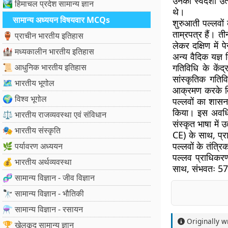
उनकी स्वदेशी उत
🏞️ हिमाचल प्रदेश सामान्य ज्ञान
थे।
सामान्य अध्ययन विषयवार MCQs
शुरुआती पल्लवों 
ताम्रपत्र हैं। तीन
🏺 प्राचीन भारतीय इतिहास
लेकर दक्षिण में 
🏰 मध्यकालीन भारतीय इतिहास
अन्य वैदिक यज्ञ
📜 आधुनिक भारतीय इतिहास
गतिविधि के कें
सांस्कृतिक गतिव
🗺️ भारतीय भूगोल
आक्रमण करके विज
🌍 विश्व भूगोल
पल्लवों का शासन 
किया। इस अवधि क
⚖️ भारतीय राजव्यवस्था एवं संविधान
संस्कृत भाषा में 
🎭 भारतीय संस्कृति
CE) के साथ, प्र
पल्लवों के तंत्रि
🌿 पर्यावरण अध्ययन
पल्लव प्राधिकरण
💰 भारतीय अर्थव्यवस्था
साथ, संभवतः 575 
🧬 सामान्य विज्ञान - जीव विज्ञान
🔭 सामान्य विज्ञान - भौतिकी
⚗️ सामान्य विज्ञान - रसायन
Originally w
🏆 खेलकूद सामान्य ज्ञान