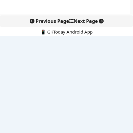
Previous Page
Next Page
📱 GKToday Android App
🔍
नवीनतम पोस्ट्स
स्कूल शिक्षा गुणवत्ता में पंजाब की छलांग, नीतिगत सुधारों का असर दिखा
रेल फ्रेट में बड़ा बदलाव: कंटेनर ट्रेन ऑपरेटरों के लिए एकल अखिल भारतीय
लाइसेंस
गगनयान ने मानव अंतरिक्ष उड़ान की तैयारी में अहम पड़ाव पार किया
वायनाड में लगेगा एक्स-बैंड डॉप्लर रडार, बारिश और भूस्खलन निगरानी होगी
मजबूत
कर्नाटक का एआई-आधारित डिजिटल फसल सर्वे कृषि डेटा में नई छलांग