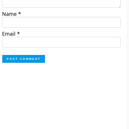
Name
*
Email
*