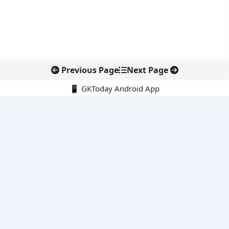
Previous Page
Next Page
📱 GKToday Android App
🔍
नवीनतम पोस्ट्स
स्कूल शिक्षा गुणवत्ता में पंजाब की छलांग, नीतिगत सुधारों का असर दिखा
रेल फ्रेट में बड़ा बदलाव: कंटेनर ट्रेन ऑपरेटरों के लिए एकल अखिल भारतीय
लाइसेंस
गगनयान ने मानव अंतरिक्ष उड़ान की तैयारी में अहम पड़ाव पार किया
वायनाड में लगेगा एक्स-बैंड डॉप्लर रडार, बारिश और भूस्खलन निगरानी होगी
मजबूत