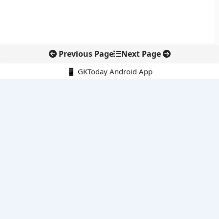
Previous Page
Next Page
📱 GKToday Android App
🔍
नवीनतम पोस्ट्स
तमिलनाडु की ‘वेत्री वानमगल’ योजना से महिला किसानों को ड्रोन तकनीक
का सहारा
लोकसभा से कर कानून संशोधन विधेयक पारित, डिजिटल भुगतान और
इलेक्ट्रॉनिक्स निवेश को राहत
आईआईटी बॉम्बे के प्रो. कार्तिकेयन लंका को NASI युवा वैज्ञानिक सम्मान
तेलंगाना में नए राशन कार्ड वितरण से बढ़ेगी खाद्य सुरक्षा पहुंच
नई दिल्ली में राइस ट्रेड का बड़ा वैश्विक मंच, BIRC 2026 पर दुनिया की
नजर