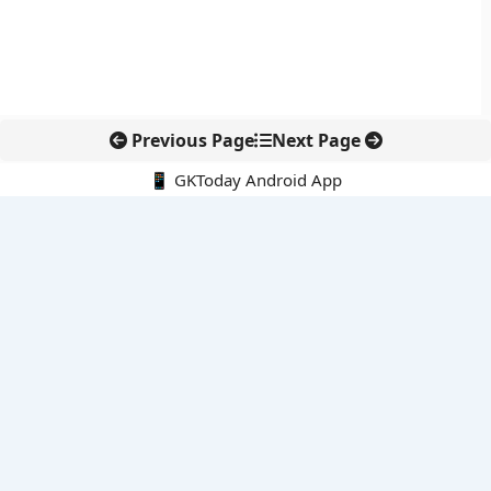
Previous Page
Next Page
📱 GKToday Android App
🔍
नवीनतम पोस्ट्स
ऑनलाइन अवैध सामग्री हटाने की समय-सीमा 3 घंटे हुई
तमिलनाडु की ‘वेत्री वानमगल’ योजना से महिला किसानों को ड्रोन तकनीक
का सहारा
लोकसभा से कर कानून संशोधन विधेयक पारित, डिजिटल भुगतान और
इलेक्ट्रॉनिक्स निवेश को राहत
आईआईटी बॉम्बे के प्रो. कार्तिकेयन लंका को NASI युवा वैज्ञानिक सम्मान
तेलंगाना में नए राशन कार्ड वितरण से बढ़ेगी खाद्य सुरक्षा पहुंच