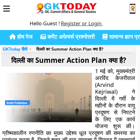
Hello Guest !
Register or Login
होम पेज
करेंट अफेयर्स प्रश्नोत्तरी
सामान्य ज्ञान प्रश
GKToday हिंदी
दिल्ली का Summer Action Plan क्या है?
दिल्ली का Summer Action Plan क्या है?
1 मई को, मुख्यमंत्री
अरविंद केजरीवाल
(Arvind
Kejriwal) ने
दिल्ली में गर्मी के
महीनों के दौरान वायु
प्रदूषण से निपटने
के लिए एक कार्य
योजना शुरू की।
ग्रीष्मकालीन रणनीति का मुख्य उद्देश्य धूल प्रदूषण की समस्या का
प्रबंधन करना है, जिसने शहर की वायु गुणवत्ता में गिरावट में महत्वपूर्ण