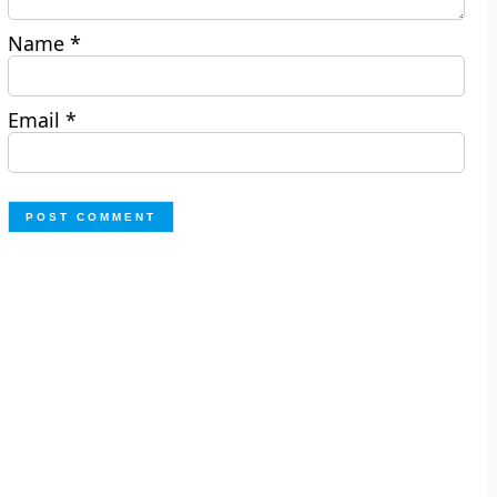
Name
*
Email
*