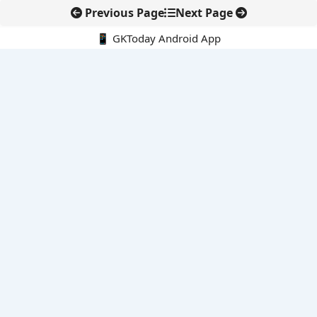
Previous Page
Next Page
📱 GKToday Android App
🔍
नवीनतम पोस्ट्स
स्कूल शिक्षा गुणवत्ता में पंजाब की छलांग, नीतिगत सुधारों का असर दिखा
रेल फ्रेट में बड़ा बदलाव: कंटेनर ट्रेन ऑपरेटरों के लिए एकल अखिल भारतीय
लाइसेंस
गगनयान ने मानव अंतरिक्ष उड़ान की तैयारी में अहम पड़ाव पार किया
वायनाड में लगेगा एक्स-बैंड डॉप्लर रडार, बारिश और भूस्खलन निगरानी होगी
मजबूत
कर्नाटक का एआई-आधारित डिजिटल फसल सर्वे कृषि डेटा में नई छलांग