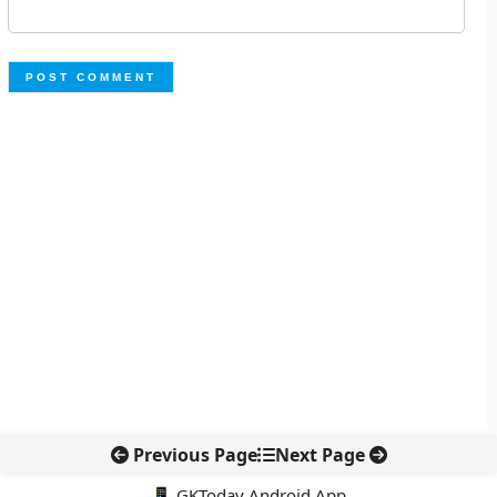
Previous Page
Next Page
📱 GKToday Android App