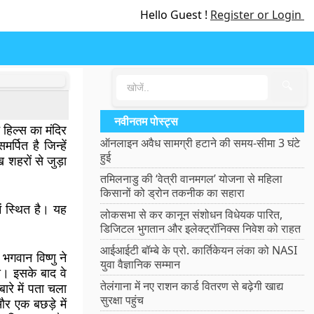
Hello Guest !
Register or Login
🔍
नवीनतम पोस्ट्स
 हिल्स का मंदिर
ऑनलाइन अवैध सामग्री हटाने की समय-सीमा 3 घंटे
पित है जिन्हें
हुई
 शहरों से जुड़ा
तमिलनाडु की ‘वेत्री वानमगल’ योजना से महिला
किसानों को ड्रोन तकनीक का सहारा
ें स्थित है। यह
लोकसभा से कर कानून संशोधन विधेयक पारित,
डिजिटल भुगतान और इलेक्ट्रॉनिक्स निवेश को राहत
आईआईटी बॉम्बे के प्रो. कार्तिकेयन लंका को NASI
 भगवान विष्णु ने
युवा वैज्ञानिक सम्मान
या। इसके बाद वे
तेलंगाना में नए राशन कार्ड वितरण से बढ़ेगी खाद्य
ारे में पता चला
सुरक्षा पहुंच
और एक बछड़े में