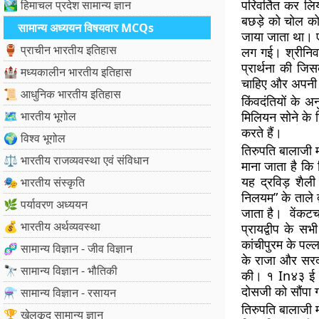
परिवर्तित कर ल
🏞️ हिमाचल प्रदेश सामान्य ज्ञान
बछड़े को चोल को
सामान्य अध्ययन विषयवार MCQs
जाया जाता था। ए
🏺 प्राचीन भारतीय इतिहास
लग गई। श्रीनिवास
प्रार्थना की जि
🏰 मध्यकालीन भारतीय इतिहास
चाहिए और अपनी ब
📜 आधुनिक भारतीय इतिहास
किंवदंतियों के 
🗺️ भारतीय भूगोल
मिलियन सोने के स
करते हैं।
🌍 विश्व भूगोल
तिरुपति बालाजी म
⚖️ भारतीय राजव्यवस्था एवं संविधान
माना जाता है कि 
यह द्रविड़ शैल
🎭 भारतीय संस्कृति
निलयम” के ताले द्
🌿 पर्यावरण अध्ययन
जाता है। वेंकटचल
💰 भारतीय अर्थव्यवस्था
प्रायद्वीप के सभ
कांचीपुरम के पल्ल
🧬 सामान्य विज्ञान - जीव विज्ञान
के राजा और सरदार 
🔭 सामान्य विज्ञान - भौतिकी
की। १ In४३ ई। म
दोसजी को सौंपा 
⚗️ सामान्य विज्ञान - रसायन
तिरुपति बालाजी मं
🏆 खेलकूद सामान्य ज्ञान