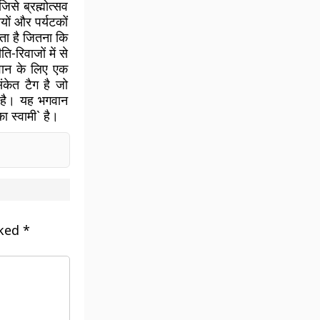
जिसे ब्रह्मोत्सव
ियों और पर्यटकों
ोता है जितना कि
ि-रिवाजों में से
भगवान के लिए एक
केत टैग है जो
या है। यह भगवान
का स्वामी` है।
rked
*