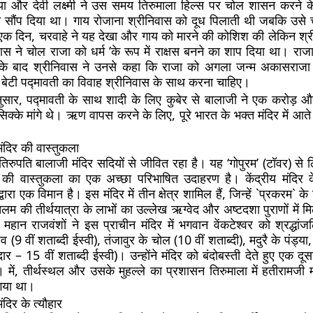
िया और देवी लक्ष्मी ने उस समय तिरुमाला हिल्स पर चोल शासन करने 
 सौंप दिया था। गाय रोजाना श्रीनिवास को दूध पिलाती थी जबकि उसे च
क दिन, चरवाहे ने यह देखा और गाय को मारने की कोशिश की लेकिन श्
 ने चोल राजा को धर्म ’के रूप में राक्षस बनने का शाप दिया था। राजा
सके बाद श्रीनिवास ने उनसे कहा कि राजा को अगला जन्म अकासराजा क
ेटी पद्मावती का विवाह श्रीनिवास के साथ करना चाहिए।
अनुसार, पद्मावती के साथ शादी के लिए कुबेर से बालाजी ने एक करोड
िक्के मांगे थे। ऋण वापस करने के लिए, पूरे भारत के भक्त मंदिर में आत
ंदिर की वास्तुकला
तिरुपति बालाजी मंदिर सदियों से जीवित रहा है। यह ‘गोपुरम’ (टॉवर) से
ी की वास्तुकला का एक अच्छा परिभाषित उदाहरण है। केंद्रीय मंदिर
वारा एक विमान है। इस मंदिर में तीन क्षेत्र शामिल हैं, जिन्हें `प्रकरम` क
म की तीर्थयात्रा के लाभों का उल्लेख ऋग्वेद और अष्टदशा पुराणों में मि
ी महान राजवंशों ने इस प्राचीन मंदिर में भगवान वेंकटेश्वर को श्रद्धां
व (9 वीं शताब्दी ईस्वी), तंजावुर के चोल (10 वीं शताब्दी), मदुरै के पंड
– 15 वीं शताब्दी ईस्वी)। उन्होंने मंदिर को बंदोबस्ती देते हुए एक दूसरे
ें, तीर्थस्थल और उसके मुहल्ले का प्रशासन तिरुमाला में हतीरामजी म
गया था।
दिर के त्यौहार