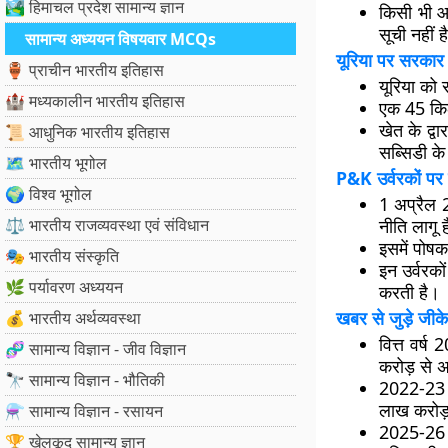
🏞️ हिमाचल प्रदेश सामान्य ज्ञान
किसी भी आध
सूची नहीं ह
सामान्य अध्ययन विषयवार MCQs
यूरिया पर सरकार 
🏺 प्राचीन भारतीय इतिहास
यूरिया को
🏰 मध्यकालीन भारतीय इतिहास
एक 45 किल
खेत के द्व
📜 आधुनिक भारतीय इतिहास
सब्सिडी के
🗺️ भारतीय भूगोल
P&K उर्वरकों पर
🌍 विश्व भूगोल
1 अप्रैल 2
⚖️ भारतीय राजव्यवस्था एवं संविधान
नीति लागू 
इसमें पोषक
🎭 भारतीय संस्कृति
इन उर्वरक
🌿 पर्यावरण अध्ययन
करती है।
खबर से जुड़े जीके
💰 भारतीय अर्थव्यवस्था
वित्त वर्
🧬 सामान्य विज्ञान - जीव विज्ञान
करोड़ से 
🔭 सामान्य विज्ञान - भौतिकी
2022-23 
लाख करोड़
⚗️ सामान्य विज्ञान - रसायन
2025-26 म
🏆 खेलकूद सामान्य ज्ञान