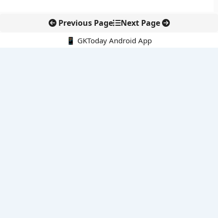
Previous Page
Next Page
📱 GKToday Android App
🔍
नवीनतम पोस्ट्स
तमिलनाडु की ‘वेत्री वानमगल’ योजना से महिला किसानों को ड्रोन तकनीक
का सहारा
लोकसभा से कर कानून संशोधन विधेयक पारित, डिजिटल भुगतान और
इलेक्ट्रॉनिक्स निवेश को राहत
आईआईटी बॉम्बे के प्रो. कार्तिकेयन लंका को NASI युवा वैज्ञानिक सम्मान
तेलंगाना में नए राशन कार्ड वितरण से बढ़ेगी खाद्य सुरक्षा पहुंच
नई दिल्ली में राइस ट्रेड का बड़ा वैश्विक मंच, BIRC 2026 पर दुनिया की
नजर