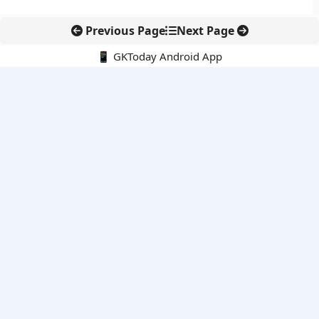
Previous Page
Next Page
📱 GKToday Android App
🔍
नवीनतम पोस्ट्स
तमिलनाडु की ‘वेत्री वानमगल’ योजना से महिला किसानों को ड्रोन तकनीक
का सहारा
लोकसभा से कर कानून संशोधन विधेयक पारित, डिजिटल भुगतान और
इलेक्ट्रॉनिक्स निवेश को राहत
आईआईटी बॉम्बे के प्रो. कार्तिकेयन लंका को NASI युवा वैज्ञानिक सम्मान
तेलंगाना में नए राशन कार्ड वितरण से बढ़ेगी खाद्य सुरक्षा पहुंच
नई दिल्ली में राइस ट्रेड का बड़ा वैश्विक मंच, BIRC 2026 पर दुनिया की
नजर