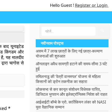
Hello Guest !
Register or Login
🔍
नवीनतम पोस्ट्स
के बाद यूनाइटेड
असम में 7 लाख छात्रों के लिए नई छात्र-कल्याण
टेड किंगडम और
योजनाओं की शुरुआत
ल है, यह मालदीव
 द्वारा चागोस से
ऑनलाइन अवैध सामग्री हटाने की समय-सीमा 3 घंटे
हुई
तमिलनाडु की ‘वेत्री वानमगल’ योजना से महिला
किसानों को ड्रोन तकनीक का सहारा
लोकसभा से कर कानून संशोधन विधेयक पारित,
डिजिटल भुगतान और इलेक्ट्रॉनिक्स निवेश को राहत
आईआईटी बॉम्बे के प्रो. कार्तिकेयन लंका को NASI
युवा वैज्ञानिक सम्मान
rked
*