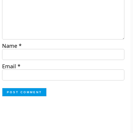
Name
*
Email
*