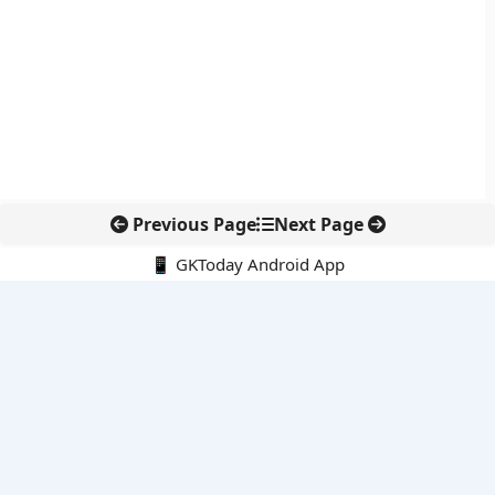
Previous Page
Next Page
📱 GKToday Android App
🔍
नवीनतम पोस्ट्स
आईएसआई को नया वैधानिक ढांचा देने की तैयारी
तुम्मिडिहट्टी बैराज पर तेलंगाना की नई पहल, सिंचाई विवाद फिर चर्चा में
केंद्र में शीर्ष नौकरशाही नेतृत्व को एक साल का विस्तार