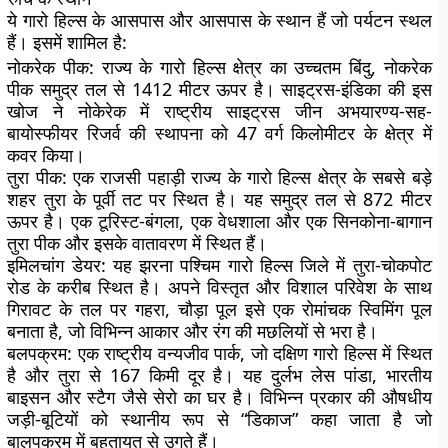
ये गारो हिल्स के आसपास और आसपास के स्थान हैं जो पर्यटन स्थल
हैं। इसमें शामिल है:
नोकरेक पीक:
राज्य के गारो हिल्स क्षेत्र का उच्चतम बिंदु, नोकरेक
पीक समुद्र तल से 1412 मीटर ऊपर है। साइट्रस-इंडिका की इस
खोज ने नोकेरेक में राष्ट्रीय साइट्रस जीन अभयारण्य-सह-
बायोस्फीयर रिजर्व की स्थापना को 47 वर्ग किलोमीटर के क्षेत्र में
कवर किया।
तुरा पीक:
एक राजसी पहाड़ी राज्य के गारो हिल्स क्षेत्र के सबसे बड़े
शहर तुरा के पूर्वी तट पर स्थित है। यह समुद्र तल से 872 मीटर
ऊपर है। एक टूरिस्ट-बंगला, एक वेधशाला और एक सिनकोना-बागान
तुरा पीक और इसके वातावरण में स्थित हैं।
इमिलचांग डेयर:
यह झरना पश्चिम गारो हिल्स जिले में तुरा-चोकपोट
रोड के करीब स्थित है। अपने विस्तृत और विशाल परिवेश के साथ
गिरावट के तल पर गहरा, चौड़ा पूल इसे एक रोमांचक स्विमिंग पूल
बनाता है, जो विभिन्न आकार और रंग की मछलियों से भरा है।
बलपक्रम:
एक राष्ट्रीय वन्यजीव पार्क, जो दक्षिण गारो हिल्स में स्थित
है और तुरा से 167 किमी दूर है। यह दुर्लभ लेस पांडा, भारतीय
बाइसन और स्टैग जैसे सेरो का घर है। विभिन्न प्रकार की औषधीय
जड़ी-बूटियों को स्थानीय रूप से “डिकाज” कहा जाता है जो
बालपक्रम में बहुतायत से उगते हैं।