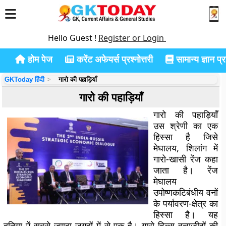
Hello Guest !
Register or Login
होम पेज
करेंट अफेयर्स प्रश्नोत्तरी
सामान्य ज्ञान प्रश
GKToday हिंदी
गारो की पहाड़ियाँ
गारो की पहाड़ियाँ
गारो की पहाड़ियाँ
उस श्रेणी का एक
हिस्सा है जिसे
मेघालय, शिलांग में
गारो-खासी रेंज कहा
जाता है। रेंज
मेघालय
उपोष्णकटिबंधीय वनों
के पर्यावरण-क्षेत्र का
हिस्सा है। यह
दुनिया में सबसे ज्यादा जगहों में से एक है। गारो हिल्स वन्यजीवों की