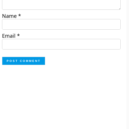
Name
*
Email
*