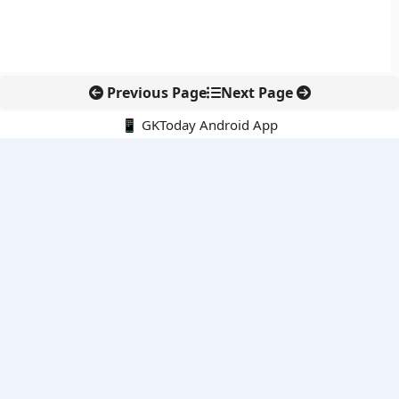
Previous Page
Next Page
📱 GKToday Android App
🔍
नवीनतम पोस्ट्स
कोलंबिया में नई राजनीतिक दिशा, अबेलार्दो दे ला एस्प्रिएला ने संभाली कमान
सीमावर्ती इलाकों में नवीकरणीय परियोजनाओं पर नई सुरक्षा सख्ती
आईआईटी दिल्ली में एआई-संचालित सुपरकंप्यूटिंग सुविधा से शोध को नई गति
बेंगलुरु HAL एयरपोर्ट पर हेलीकॉप्टर लैंडिंग में सैटेलाइट-आधारित नई छलांग
भारत के निजी अंतरिक्ष क्षेत्र में 800 kN इंजन से नई छलांग