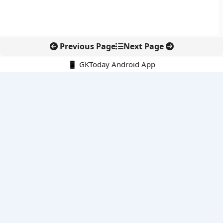
Previous Page
Next Page
📱 GKToday Android App
🔍
नवीनतम पोस्ट्स
कोलंबिया में नई राजनीतिक दिशा, अबेलार्दो दे ला एस्प्रिएला ने संभाली कमान
सीमावर्ती इलाकों में नवीकरणीय परियोजनाओं पर नई सुरक्षा सख्ती
आईआईटी दिल्ली में एआई-संचालित सुपरकंप्यूटिंग सुविधा से शोध को नई गति
बेंगलुरु HAL एयरपोर्ट पर हेलीकॉप्टर लैंडिंग में सैटेलाइट-आधारित नई छलांग
भारत के निजी अंतरिक्ष क्षेत्र में 800 kN इंजन से नई छलांग