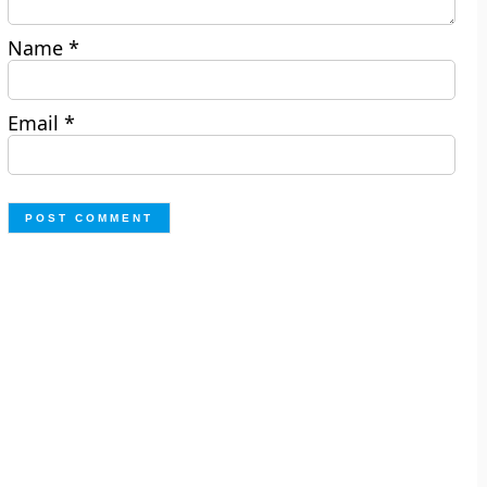
Name
*
Email
*