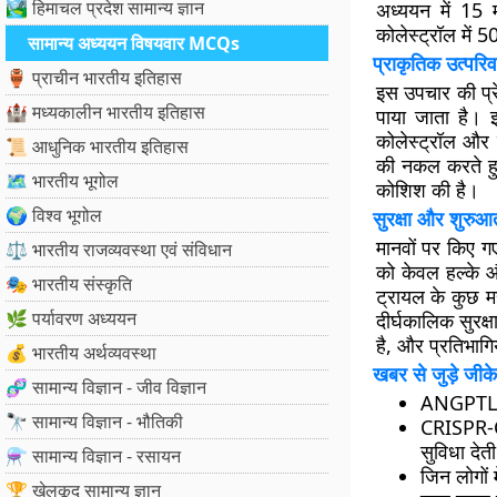
🏞️ हिमाचल प्रदेश सामान्य ज्ञान
अध्ययन में 15 म
कोलेस्ट्रॉल में
सामान्य अध्ययन विषयवार MCQs
प्राकृतिक उत्परिवर
🏺 प्राचीन भारतीय इतिहास
इस उपचार की प्रे
🏰 मध्यकालीन भारतीय इतिहास
पाया जाता है। इ
कोलेस्ट्रॉल और ट
📜 आधुनिक भारतीय इतिहास
की नकल करते हुए
🗺️ भारतीय भूगोल
कोशिश की है।
🌍 विश्व भूगोल
सुरक्षा और शुरुआती
मानवों पर किए गए
⚖️ भारतीय राजव्यवस्था एवं संविधान
को केवल हल्के और
🎭 भारतीय संस्कृति
ट्रायल के कुछ म
🌿 पर्यावरण अध्ययन
दीर्घकालिक सुरक्
है, और प्रतिभागि
💰 भारतीय अर्थव्यवस्था
खबर से जुड़े जीके
🧬 सामान्य विज्ञान - जीव विज्ञान
ANGPTL3 ज
🔭 सामान्य विज्ञान - भौतिकी
CRISPR-C
सुविधा देती
⚗️ सामान्य विज्ञान - रसायन
जिन लोगों 
🏆 खेलकूद सामान्य ज्ञान